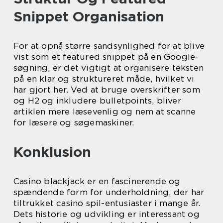
Snippet Organisation
For at opnå større sandsynlighed for at blive
vist som et featured snippet på en Google-
søgning, er det vigtigt at organisere teksten
på en klar og struktureret måde, hvilket vi
har gjort her. Ved at bruge overskrifter som
og H2 og inkludere bulletpoints, bliver
artiklen mere læsevenlig og nem at scanne
for læsere og søgemaskiner.
Konklusion
Casino blackjack er en fascinerende og
spændende form for underholdning, der har
tiltrukket casino spil-entusiaster i mange år.
Dets historie og udvikling er interessant og