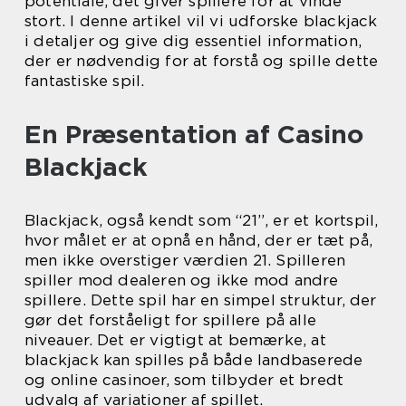
potentiale, det giver spillere for at vinde
stort. I denne artikel vil vi udforske blackjack
i detaljer og give dig essentiel information,
der er nødvendig for at forstå og spille dette
fantastiske spil.
En Præsentation af Casino
Blackjack
Blackjack, også kendt som “21”, er et kortspil,
hvor målet er at opnå en hånd, der er tæt på,
men ikke overstiger værdien 21. Spilleren
spiller mod dealeren og ikke mod andre
spillere. Dette spil har en simpel struktur, der
gør det forståeligt for spillere på alle
niveauer. Det er vigtigt at bemærke, at
blackjack kan spilles på både landbaserede
og online casinoer, som tilbyder et bredt
udvalg af variationer af spillet.