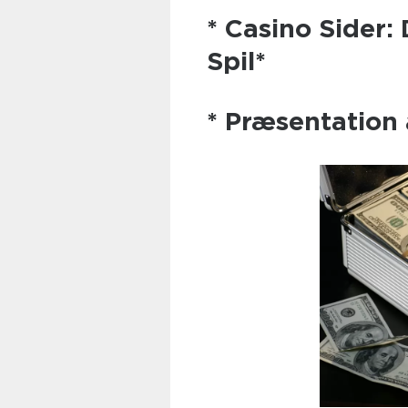
* Casino Sider: 
Spil*
* Præsentation 