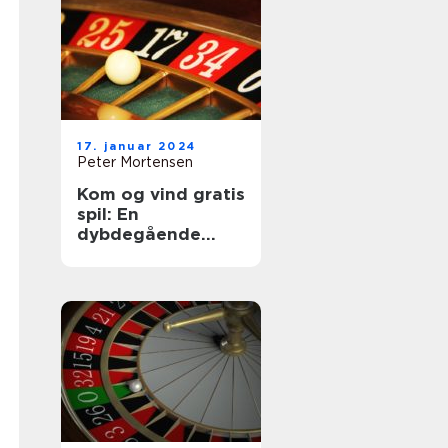
17. januar 2024
Peter Mortensen
Kom og vind gratis
spil: En
dybdegående
guide til
casinoentusiaster