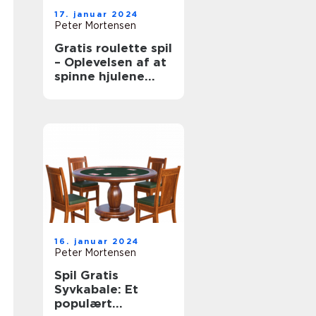
17. januar 2024
Peter Mortensen
Gratis roulette spil
– Oplevelsen af at
spinne hjulene
uden at satse
penge
16. januar 2024
Peter Mortensen
Spil Gratis
Syvkabale: Et
populært