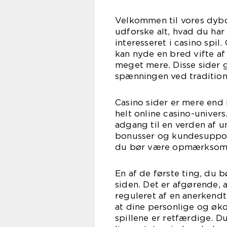
Velkommen til vores dybde
udforske alt, hvad du har
interesseret i casino spil.
kan nyde en bred vifte af
meget mere. Disse sider g
spænningen ved traditione
Casino sider er mere end 
helt online casino-univers
adgang til en verden af u
bonusser og kundesupport
du bør være opmærksom på
En af de første ting, du b
siden. Det er afgørende, a
reguleret af en anerkendt
at dine personlige og øko
spillene er retfærdige. D