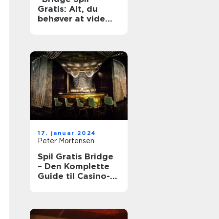
Gratis: Alt, du
behøver at vide
om dette
populære
casinospil”
17. januar 2024
Peter Mortensen
Spil Gratis Bridge
– Den Komplette
Guide til Casino-
entusiaster