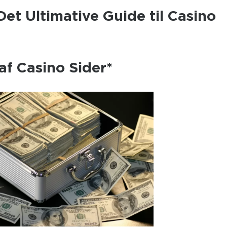
Det Ultimative Guide til Casino
af Casino Sider*