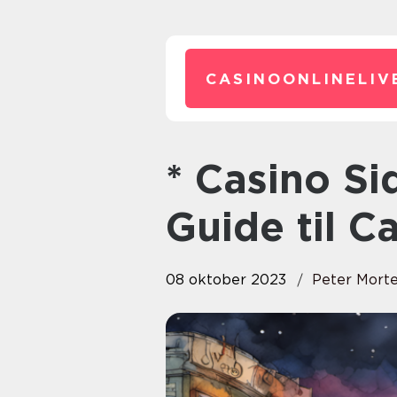
CASINOONLINELIV
* Casino Si
Guide til Ca
08 oktober 2023
Peter Mort