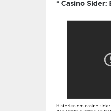
* Casino Sider
Historien om casino sider