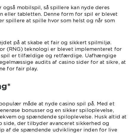
r også mobilspil, så spillere kan nyde deres
 eller tabletten. Denne form for spil er blevet
r spillere at spille hvor som helst og når som
jdet på at skabe et fair og sikkert spilmiljø.
 (RNG) teknologi er blevet implementeret for
af spil er tilfældige og retfærdige. Uafhængige
egelmæssige audits af casino sider for at sikre, at
e for fair play.
ng*
 populær måde at nyde casino spil på. Med et
enerøse bonusser og en sikker spiloplevelse,
 bekvem og spændende spiloplevelse. Husk altid at
o side, der tilbyder avanceret sikkerhed og
ip af de spændende udviklinger inden for live