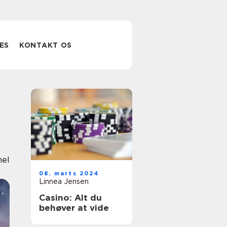
ES
KONTAKT OS
nel
08. marts 2024
Linnea Jensen
Casino: Alt du
behøver at vide