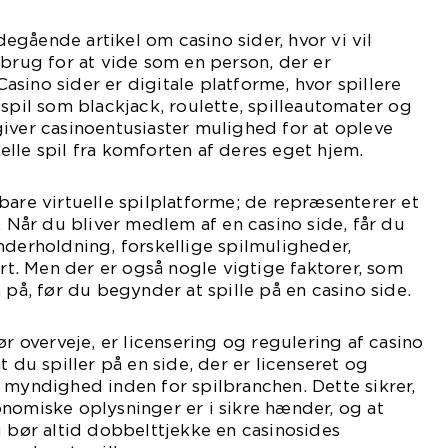
gående artikel om casino sider, hvor vi vil
 brug for at vide som en person, der er
 Casino sider er digitale platforme, hvor spillere
 spil som blackjack, roulette, spilleautomater og
iver casinoentusiaster mulighed for at opleve
lle spil fra komforten af deres eget hjem.
bare virtuelle spilplatforme; de repræsenterer et
. Når du bliver medlem af en casino side, får du
nderholdning, forskellige spilmuligheder,
. Men der er også nogle vigtige faktorer, som
, før du begynder at spille på en casino side.
ør overveje, er licensering og regulering af casino
t du spiller på en side, der er licenseret og
 myndighed inden for spilbranchen. Dette sikrer,
nomiske oplysninger er i sikre hænder, og at
u bør altid dobbelttjekke en casinosides