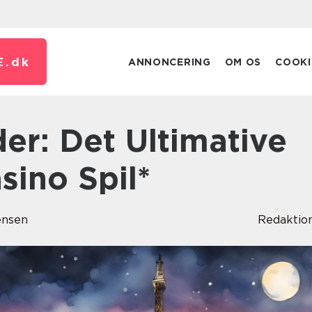
E.
dk
ANNONCERING
OM OS
COOKI
der: Det Ultimative
sino Spil*
ensen
Redaktio