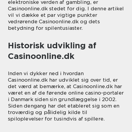
elektroniske verden af gambling, er
Casinoonline.dk stedet for dig. I denne artikel
vil vi dække et par vigtige punkter
vedrørende Casinoonline.dk og dets
betydning for spilentusiaster.
Historisk udvikling af
Casinoonline.dk
Inden vi dykker ned i hvordan
Casinoonline.dk har udviklet sig over tid, er
det værd at bemærke, at Casinoonline.dk har
været en af de førende online casino-portaler
i Danmark siden sin grundlæggelse i 2002.
Siden dengang har det etableret sig som en
troværdig og pålidelig kilde til
spiloplevelser for tusindvis af spillere.