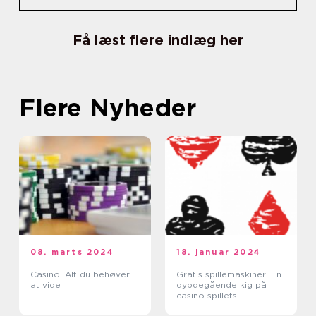
Få læst flere indlæg her
Flere Nyheder
08. marts 2024
18. januar 2024
Casino: Alt du behøver
Gratis spillemaskiner: En
at vide
dybdegående kig på
casino spillets
tilgængelighed og