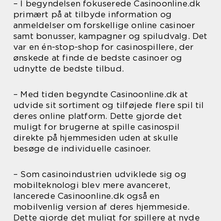
– I begyndelsen fokuserede Casinoonline.dk
primært på at tilbyde information og
anmeldelser om forskellige online casinoer
samt bonusser, kampagner og spiludvalg. Det
var en én-stop-shop for casinospillere, der
ønskede at finde de bedste casinoer og
udnytte de bedste tilbud.
– Med tiden begyndte Casinoonline.dk at
udvide sit sortiment og tilføjede flere spil til
deres online platform. Dette gjorde det
muligt for brugerne at spille casinospil
direkte på hjemmesiden uden at skulle
besøge de individuelle casinoer.
– Som casinoindustrien udviklede sig og
mobilteknologi blev mere avanceret,
lancerede Casinoonline.dk også en
mobilvenlig version af deres hjemmeside.
Dette gjorde det muligt for spillere at nyde