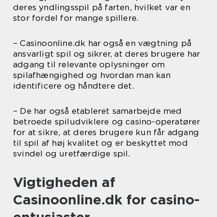
deres yndlingsspil på farten, hvilket var en
stor fordel for mange spillere.
– Casinoonline.dk har også en vægtning på
ansvarligt spil og sikrer, at deres brugere har
adgang til relevante oplysninger om
spilafhængighed og hvordan man kan
identificere og håndtere det.
– De har også etableret samarbejde med
betroede spiludviklere og casino-operatører
for at sikre, at deres brugere kun får adgang
til spil af høj kvalitet og er beskyttet mod
svindel og uretfærdige spil.
Vigtigheden af
Casinoonline.dk for casino-