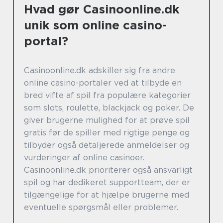
Hvad gør Casinoonline.dk
unik som online casino-
portal?
Casinoonline.dk adskiller sig fra andre
online casino-portaler ved at tilbyde en
bred vifte af spil fra populære kategorier
som slots, roulette, blackjack og poker. De
giver brugerne mulighed for at prøve spil
gratis før de spiller med rigtige penge og
tilbyder også detaljerede anmeldelser og
vurderinger af online casinoer.
Casinoonline.dk prioriterer også ansvarligt
spil og har dedikeret supportteam, der er
tilgængelige for at hjælpe brugerne med
eventuelle spørgsmål eller problemer.