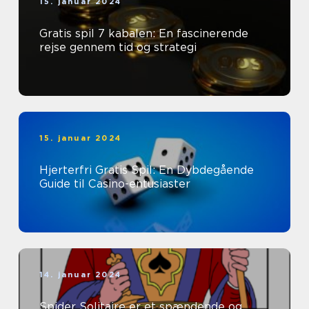
15. januar 2024
Gratis spil 7 kabalen: En fascinerende
rejse gennem tid og strategi
15. januar 2024
Hjerterfri Gratis Spil: En Dybdegående
Guide til Casino-entusiaster
14. januar 2024
Spider Solitaire er et spændende og