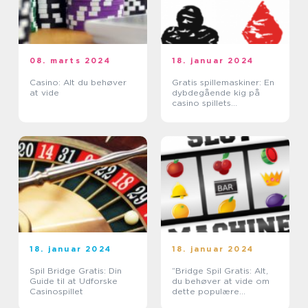
08. marts 2024
18. januar 2024
Casino: Alt du behøver
Gratis spillemaskiner: En
at vide
dybdegående kig på
casino spillets
tilgængelighed og
udvikling
18. januar 2024
18. januar 2024
Spil Bridge Gratis: Din
“Bridge Spil Gratis: Alt,
Guide til at Udforske
du behøver at vide om
Casinospillet
dette populære
casinospil”