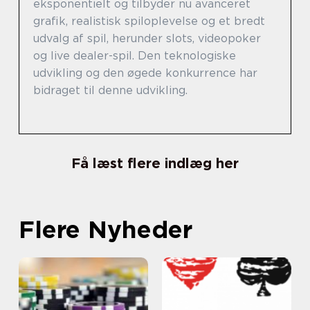
eksponentielt og tilbyder nu avanceret
grafik, realistisk spiloplevelse og et bredt
udvalg af spil, herunder slots, videopoker
og live dealer-spil. Den teknologiske
udvikling og den øgede konkurrence har
bidraget til denne udvikling.
Få læst flere indlæg her
Flere Nyheder