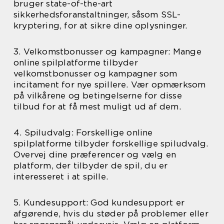
bruger state-of-the-art
sikkerhedsforanstaltninger, såsom SSL-
kryptering, for at sikre dine oplysninger.
3. Velkomstbonusser og kampagner: Mange
online spilplatforme tilbyder
velkomstbonusser og kampagner som
incitament for nye spillere. Vær opmærksom
på vilkårene og betingelserne for disse
tilbud for at få mest muligt ud af dem.
4. Spiludvalg: Forskellige online
spilplatforme tilbyder forskellige spiludvalg.
Overvej dine præferencer og vælg en
platform, der tilbyder de spil, du er
interesseret i at spille.
5. Kundesupport: God kundesupport er
afgørende, hvis du støder på problemer eller