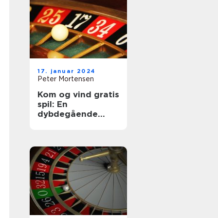
17. januar 2024
Peter Mortensen
Kom og vind gratis
spil: En
dybdegående
guide til
casinoentusiaster