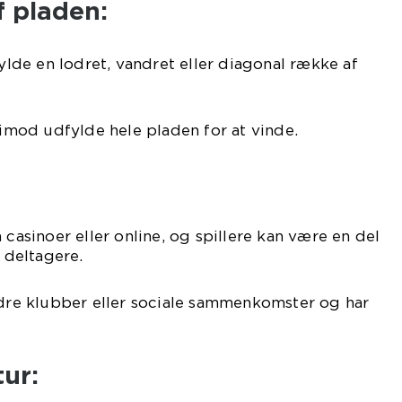
f pladen:
fylde en lodret, vandret eller diagonal række af
erimod udfylde hele pladen for at vinde.
 casinoer eller online, og spillere kan være en del
e deltagere.
ndre klubber eller sociale sammenkomster og har
tur: