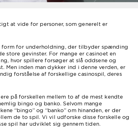
tigt at vide for personer, som generelt er
r form for underholdning, der tilbyder spænding
e store gevinster. For mange er casinoet en
g, hvor spillere forsøger at slå oddsene og
st. Men inden man dykker ind i denne verden, er
ndig forståelse af forskellige casinospil, deres
kusere på forskellen mellem to af de mest kendte
 nemlig bingo og banko. Selvom mange
kene “bingo” og “banko” om hinanden, er der
llem de to spil. Vi vil udforske disse forskelle og
isse spil har udviklet sig gennem tiden.