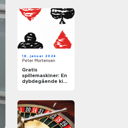
18. januar 2024
Peter Mortensen
Gratis
spillemaskiner: En
dybdegående kig
på casino spillets
tilgængelighed og
udvikling