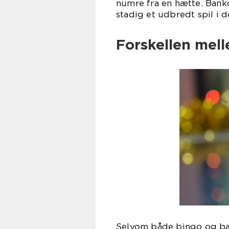
numre fra en hætte. Bank
stadig et udbredt spil i d
Forskellen mel
Selvom både bingo og ban