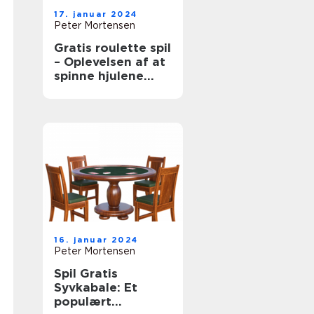
17. januar 2024
Peter Mortensen
Gratis roulette spil
– Oplevelsen af at
spinne hjulene
uden at satse
penge
16. januar 2024
Peter Mortensen
Spil Gratis
Syvkabale: Et
populært