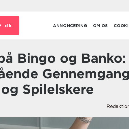
E.
dk
ANNONCERING
OM OS
COOKI
ående Gennemgan
 og Spilelskere
Redaktio