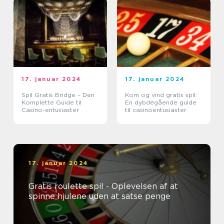
17. januar 2024
17. januar 2024
Spil Gratis Bridge – Den
Kom og vind gratis spil:
Komplette Guide til
En dybdegående guide
Casino-entusiaster
til casinoentusiaster
17. januar 2024
Gratis roulette spil - Oplevelsen af at
spinne hjulene uden at satse penge