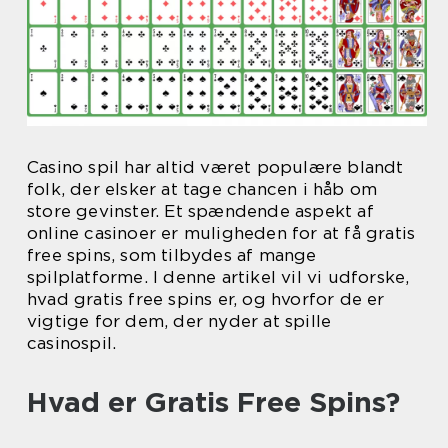
Casino spil har altid været populære blandt
folk, der elsker at tage chancen i håb om
store gevinster. Et spændende aspekt af
online casinoer er muligheden for at få gratis
free spins, som tilbydes af mange
spilplatforme. I denne artikel vil vi udforske,
hvad gratis free spins er, og hvorfor de er
vigtige for dem, der nyder at spille
casinospil.
Hvad er Gratis Free Spins?