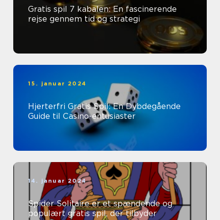
Gratis spil 7 kabalen: En fascinerende
rejse gennem tid og strategi
15. januar 2024
Hjerterfri Gratis Spil: En Dybdegående
Guide til Casino-entusiaster
14. januar 2024
Spider Solitaire er et spændende og
populært gratis spil, der tilbyder