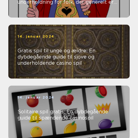
underholdning for folk, der generelt er
interesserede i casino spil
14. januar 2024
Gratis spil til unge og ældre: En
dybdegående guide til sjove og
underholdende casino spil
14. januar 2024
Solitaire spil gratis: En dybdegående
guide til spændende casinospil