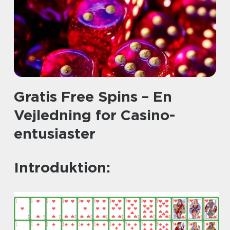
Gratis Free Spins – En
Vejledning for Casino-
entusiaster
Introduktion: