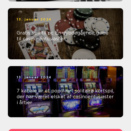
13. januar 2024
Gratis spil til pc En dybdegående guide
til casino-entusiaster
13. januar 2024
7 kabale er et populært solitaire kortspil,
der har været elsket af casinoentusiaster
i årtier