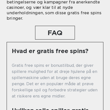
betingelserne og kampagner fra anerkendte
casinoer, og vær klar til at nyde
underholdningen, som disse gratis free spins
bringer.
FAQ
Hvad er gratis free spins?
Gratis free spins er bonustilbud, der giver
spillere mulighed for at dreje hjulene på en
spillemaskine uden at bruge deres egne
penge. Det er en populær måde at prøve
forskellige spil og forbedre strategier uden
at risikere ens egne midler.