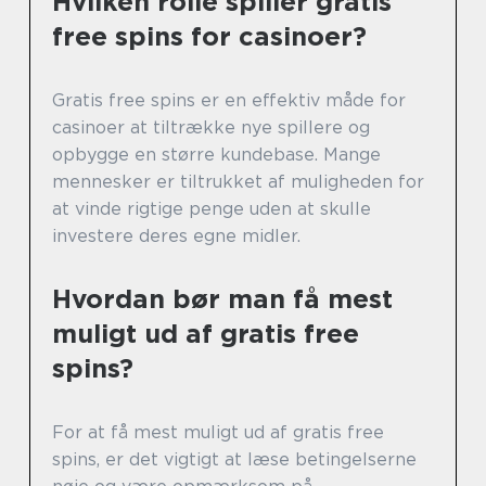
Hvilken rolle spiller gratis
free spins for casinoer?
Gratis free spins er en effektiv måde for
casinoer at tiltrække nye spillere og
opbygge en større kundebase. Mange
mennesker er tiltrukket af muligheden for
at vinde rigtige penge uden at skulle
investere deres egne midler.
Hvordan bør man få mest
muligt ud af gratis free
spins?
For at få mest muligt ud af gratis free
spins, er det vigtigt at læse betingelserne