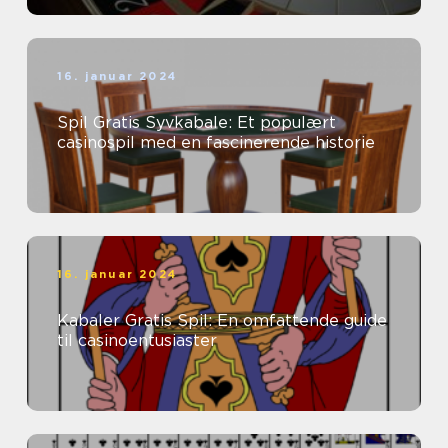
16. januar 2024
Spil Gratis Syvkabale: Et populært
casinospil med en fascinerende historie
16. januar 2024
Kabaler Gratis Spil: En omfattende guide
til casinoentusiaster