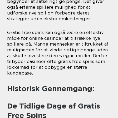
begynder at satse rigtige penge. Det giver
også erfarne spillere mulighed for at
udforske nye spil og forbedre deres
strategier uden ekstra omkostninger.
Gratis free spins kan også være en effektiv
måde for online casinoer at tiltrække nye
spillere på. Mange mennesker er tiltrukket af
muligheden for at vinde rigtige penge uden
at skulle investere deres egne midler. Derfor
tilbyder casinoer ofte gratis free spins som
lokkemad for at opbygge en større
kundebase.
Historisk Gennemgang:
De Tidlige Dage af Gratis
Free Spins