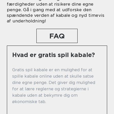
færdigheder uden at risikere dine egne
penge. Gå i gang med at udforske den
spændende verden af kabale og nyd timevis
af underholdning!
FAQ
Hvad er gratis spil kabale?
Gratis spil kabale er en mulighed for at
spille kabale online uden at skulle satse
dine egne penge. Det giver dig mulighed
for at lære reglerne og strategierne i
kabale uden at bekymre dig om
økonomiske tab.