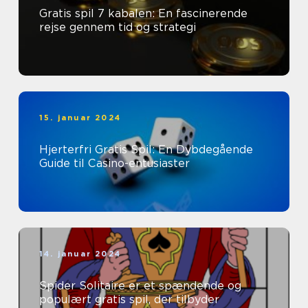
Gratis spil 7 kabalen: En fascinerende
rejse gennem tid og strategi
15. januar 2024
Hjerterfri Gratis Spil: En Dybdegående
Guide til Casino-entusiaster
14. januar 2024
Spider Solitaire er et spændende og
populært gratis spil, der tilbyder