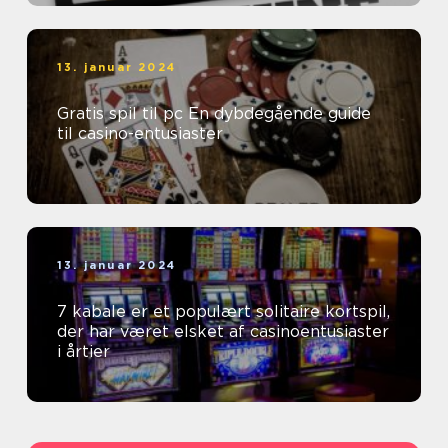
13. januar 2024
Gratis spil til pc En dybdegående guide
til casino-entusiaster
13. januar 2024
7 kabale er et populært solitaire kortspil,
der har været elsket af casinoentusiaster
i årtier