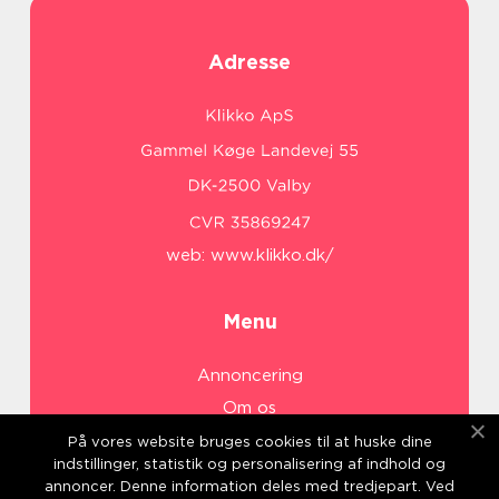
Adresse
web:
www.klikko.dk/
Menu
Annoncering
Om os
Cookies
På vores website bruges cookies til at huske dine
indstillinger, statistik og personalisering af indhold og
Kontakt os
annoncer. Denne information deles med tredjepart. Ved