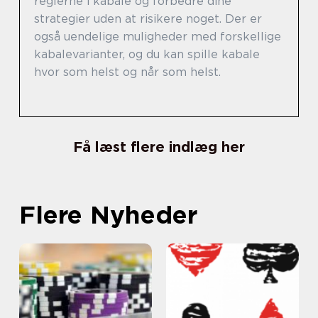
reglerne i kabale og forbedre dine
strategier uden at risikere noget. Der er
også uendelige muligheder med forskellige
kabalevarianter, og du kan spille kabale
hvor som helst og når som helst.
Få læst flere indlæg her
Flere Nyheder