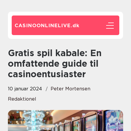
CASINOONLINELIVE.
dk
Gratis spil kabale: En
omfattende guide til
casinoentusiaster
10 januar 2024
Peter Mortensen
Redaktionel