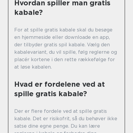
Hvordan spiller man gratis
kabale?
For at spille gratis kabale skal du besøge
en hjemmeside eller downloade en app,
der tilbyder gratis spil kabale. Vælg den
kabalevariant, du vil spille, følg reglerne og
placér kortene i den rette rækkefølge for
at løse kabalen.
Hvad er fordelene ved at
spille gratis kabale?
Der er flere fordele ved at spille gratis
kabale. Det er risikofrit, så du behøver ikke
satse dine egne penge. Du kan lære