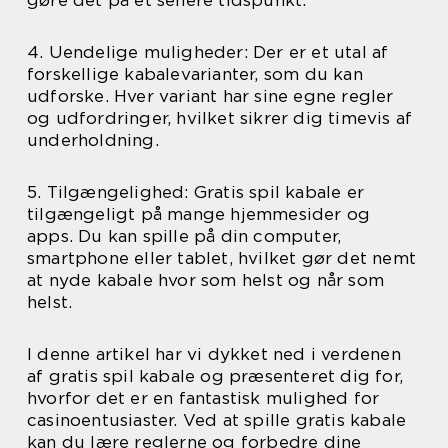
gøre det på et senere tidspunkt.
4. Uendelige muligheder: Der er et utal af
forskellige kabalevarianter, som du kan
udforske. Hver variant har sine egne regler
og udfordringer, hvilket sikrer dig timevis af
underholdning.
5. Tilgængelighed: Gratis spil kabale er
tilgængeligt på mange hjemmesider og
apps. Du kan spille på din computer,
smartphone eller tablet, hvilket gør det nemt
at nyde kabale hvor som helst og når som
helst.
I denne artikel har vi dykket ned i verdenen
af gratis spil kabale og præsenteret dig for,
hvorfor det er en fantastisk mulighed for
casinoentusiaster. Ved at spille gratis kabale
kan du lære reglerne og forbedre dine