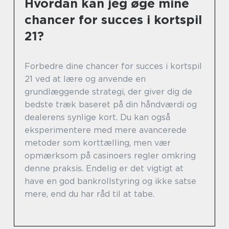
Hvordan kan jeg øge mine
chancer for succes i kortspil
21?
Forbedre dine chancer for succes i kortspil
21 ved at lære og anvende en
grundlæggende strategi, der giver dig de
bedste træk baseret på din håndværdi og
dealerens synlige kort. Du kan også
eksperimentere med mere avancerede
metoder som korttælling, men vær
opmærksom på casinoers regler omkring
denne praksis. Endelig er det vigtigt at
have en god bankrollstyring og ikke satse
mere, end du har råd til at tabe.