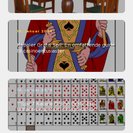
16. januar 2024
Kabaler Gratis Spil: En omfattende guide
til casinoentusiaster
16. januar 2024
**Spil 7 Kabale Online Gratis En
Udfordrende Kortspilsoplevelse**