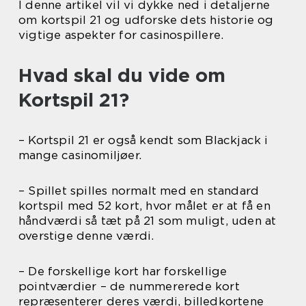
I denne artikel vil vi dykke ned i detaljerne
om kortspil 21 og udforske dets historie og
vigtige aspekter for casinospillere.
Hvad skal du vide om
Kortspil 21?
– Kortspil 21 er også kendt som Blackjack i
mange casinomiljøer.
– Spillet spilles normalt med en standard
kortspil med 52 kort, hvor målet er at få en
håndværdi så tæt på 21 som muligt, uden at
overstige denne værdi.
– De forskellige kort har forskellige
pointværdier – de nummererede kort
repræsenterer deres værdi, billedkortene