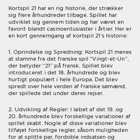
Kortspil 21 har en rig historie, der strækker
sig flere århundreder tilbage. Spillet har
udviklet sig gennem tiden og har været en
favorit blandt casinoentusiaster i årtier. Her er
en kort gennemgang af kortspil 21’s historie:
1. Oprindelse og Spredning: Kortspil 21 menes
at stamme fra det franske spil “Vingt-et-Un”,
der betyder “21” på fransk. Spillet blev
introduceret i det 18. århundrede og blev
hurtigt populært i hele Europa. Det blev
spredt over hele verden af franske sømænd,
der spillede det under deres rejser.
2. Udvikling af Regler: I løbet af det 19. og
20. århundrede blev forskellige variationer af
spillet skabt. Nogle af disse variationer blev
tilføjet forskellige regler, såsom muligheden
for at splitte par, fordoble indsatsen og