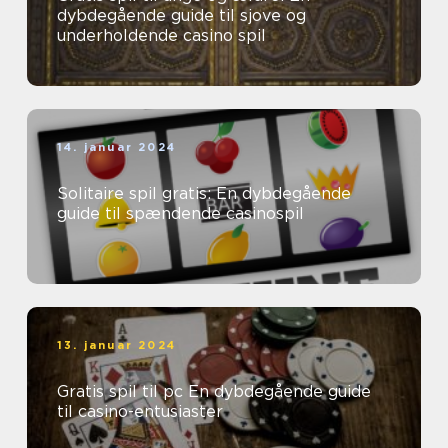
dybdegående guide til sjove og
underholdende casino spil
14. januar 2024
Solitaire spil gratis: En dybdegående
guide til spændende casinospil
13. januar 2024
Gratis spil til pc En dybdegående guide
til casino-entusiaster