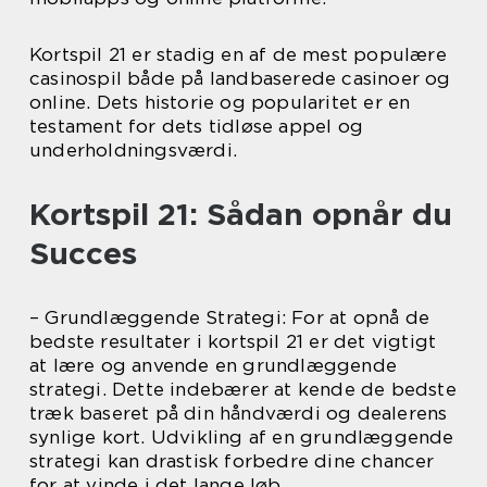
Kortspil 21 er stadig en af de mest populære
casinospil både på landbaserede casinoer og
online. Dets historie og popularitet er en
testament for dets tidløse appel og
underholdningsværdi.
Kortspil 21: Sådan opnår du
Succes
– Grundlæggende Strategi: For at opnå de
bedste resultater i kortspil 21 er det vigtigt
at lære og anvende en grundlæggende
strategi. Dette indebærer at kende de bedste
træk baseret på din håndværdi og dealerens
synlige kort. Udvikling af en grundlæggende
strategi kan drastisk forbedre dine chancer
for at vinde i det lange løb.