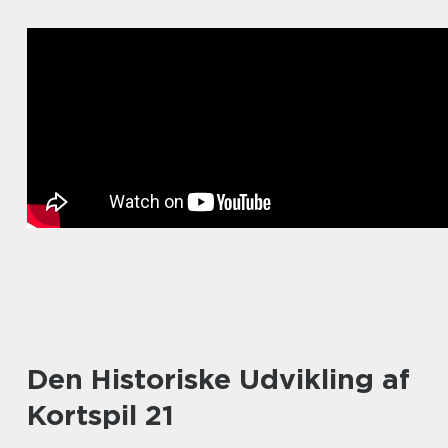
Den Historiske Udvikling af
Kortspil 21