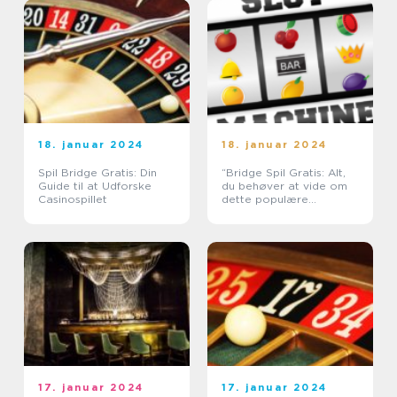
18. januar 2024
18. januar 2024
Spil Bridge Gratis: Din
“Bridge Spil Gratis: Alt,
Guide til at Udforske
du behøver at vide om
Casinospillet
dette populære
casinospil”
17. januar 2024
17. januar 2024