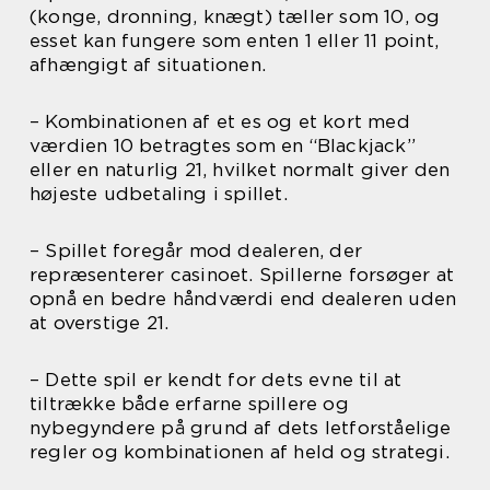
(konge, dronning, knægt) tæller som 10, og
esset kan fungere som enten 1 eller 11 point,
afhængigt af situationen.
– Kombinationen af et es og et kort med
værdien 10 betragtes som en “Blackjack”
eller en naturlig 21, hvilket normalt giver den
højeste udbetaling i spillet.
– Spillet foregår mod dealeren, der
repræsenterer casinoet. Spillerne forsøger at
opnå en bedre håndværdi end dealeren uden
at overstige 21.
– Dette spil er kendt for dets evne til at
tiltrække både erfarne spillere og
nybegyndere på grund af dets letforståelige
regler og kombinationen af held og strategi.