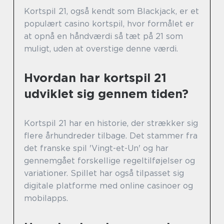
Kortspil 21, også kendt som Blackjack, er et
populært casino kortspil, hvor formålet er
at opnå en håndværdi så tæt på 21 som
muligt, uden at overstige denne værdi.
Hvordan har kortspil 21
udviklet sig gennem tiden?
Kortspil 21 har en historie, der strækker sig
flere århundreder tilbage. Det stammer fra
det franske spil 'Vingt-et-Un' og har
gennemgået forskellige regeltilføjelser og
variationer. Spillet har også tilpasset sig
digitale platforme med online casinoer og
mobilapps.