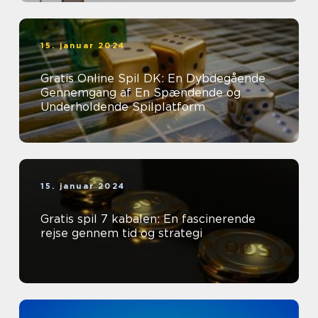
15. januar 2024
Gratis Online Spil DK: En Dybdegående
Gennemgang af En Spændende og
Underholdende Spilplatform
15. januar 2024
Gratis spil 7 kabalen: En fascinerende
rejse gennem tid og strategi