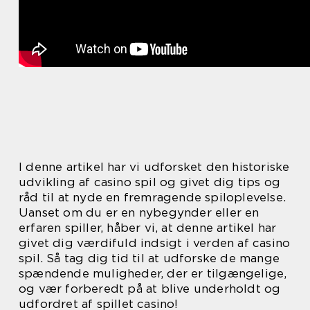
I denne artikel har vi udforsket den historiske
udvikling af casino spil og givet dig tips og
råd til at nyde en fremragende spiloplevelse.
Uanset om du er en nybegynder eller en
erfaren spiller, håber vi, at denne artikel har
givet dig værdifuld indsigt i verden af casino
spil. Så tag dig tid til at udforske de mange
spændende muligheder, der er tilgængelige,
og vær forberedt på at blive underholdt og
udfordret af spillet casino!