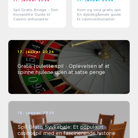
17. januar 2024
17. januar 2024
Spil Gratis Bridge – Den
Kom og vind gratis spil:
Komplette Guide til
En dybdegående guide
Casino-entusiaster
til casinoentusiaster
17. januar 2024
Gratis roulette spil - Oplevelsen af at
spinne hjulene uden at satse penge
16. januar 2024
Spil Gratis Syvkabale: Et populært
casinospil med en fascinerende historie