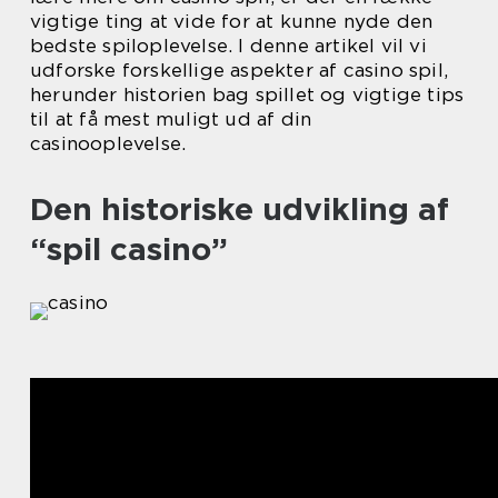
vigtige ting at vide for at kunne nyde den
bedste spiloplevelse. I denne artikel vil vi
udforske forskellige aspekter af casino spil,
herunder historien bag spillet og vigtige tips
til at få mest muligt ud af din
casinooplevelse.
Den historiske udvikling af
“spil casino”