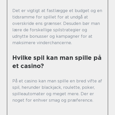
Det er vigtigt at fastlægge et budget og en
tidsramme for spillet for at undgå at
overskride ens grænser. Desuden bør man
lære de forskellige spilstrategier og
udnytte bonusser og kampagner for at
maksimere vinderchancerne.
Hvilke spil kan man spille på
et casino?
På et casino kan man spille en bred vifte af
spil, herunder blackjack, roulette, poker,
spilleautomater og meget mere. Der er
noget for enhver smag og præference.