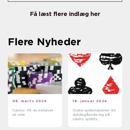
Få læst flere indlæg her
Flere Nyheder
08. marts 2024
18. januar 2024
Casino: Alt du behøver
Gratis spillemaskiner: En
at vide
dybdegående kig på
casino spillets
tilgængelighed og
udvikling