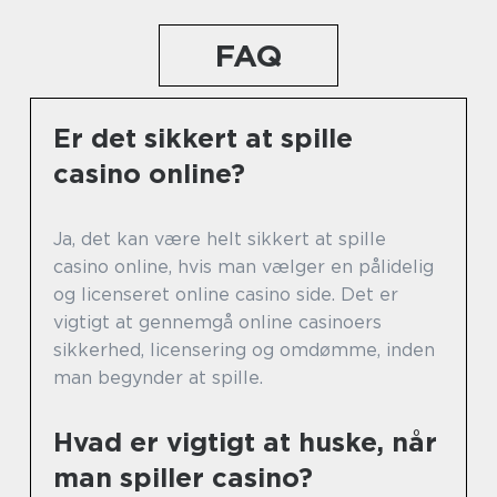
FAQ
Er det sikkert at spille
casino online?
Ja, det kan være helt sikkert at spille
casino online, hvis man vælger en pålidelig
og licenseret online casino side. Det er
vigtigt at gennemgå online casinoers
sikkerhed, licensering og omdømme, inden
man begynder at spille.
Hvad er vigtigt at huske, når
man spiller casino?