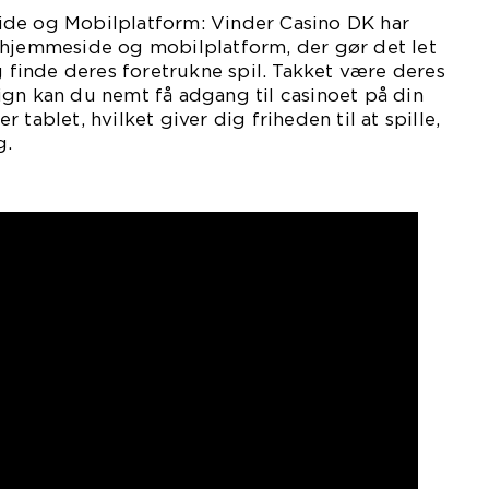
de og Mobilplatform: Vinder Casino DK har
 hjemmeside og mobilplatform, der gør det let
g finde deres foretrukne spil. Takket være deres
gn kan du nemt få adgang til casinoet på din
 tablet, hvilket giver dig friheden til at spille,
g.