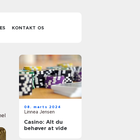
ES
KONTAKT OS
08. marts 2024
Linnea Jensen
nel
Casino: Alt du
behøver at vide