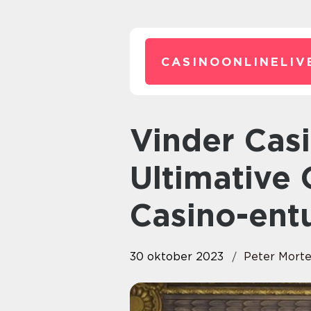
CASINOONLINELIV
Vinder Casino DK: Det
Ultimative 
Casino-entu
30 oktober 2023
Peter Mort