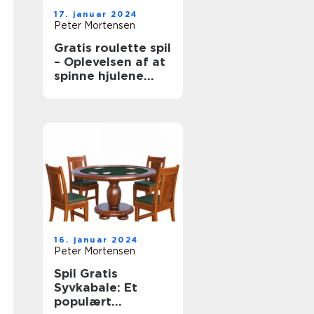
17. januar 2024
Peter Mortensen
Gratis roulette spil
– Oplevelsen af at
spinne hjulene
uden at satse
penge
16. januar 2024
Peter Mortensen
Spil Gratis
Syvkabale: Et
populært