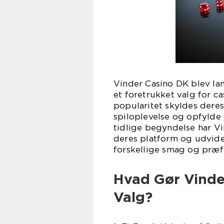
Vinder Casino DK blev la
et foretrukket valg for c
popularitet skyldes dere
spiloplevelse og opfylde 
tidlige begyndelse har V
deres platform og udvide
forskellige smag og præf
Hvad Gør Vinder
Valg?