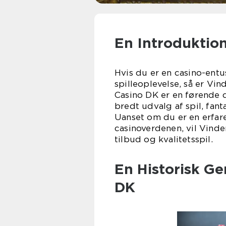
En Introduktion
Hvis du er en casino-entus
spilleoplevelse, så er Vi
Casino DK er en førende d
bredt udvalg af spil, fant
Uanset om du er en erfaren
casinoverdenen, vil Vind
tilbud og kvalitetsspil.
En Historisk G
DK